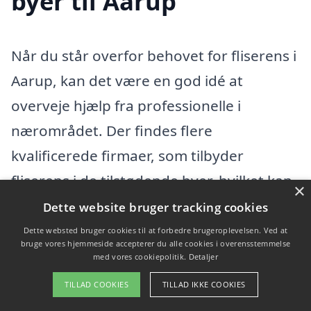
byer til Aarup
Når du står overfor behovet for fliserens i
Aarup, kan det være en god idé at
overveje hjælp fra professionelle i
nærområdet. Der findes flere
kvalificerede firmaer, som tilbyder
fliserens i de tilstødende byer, hvilket kan
×
være en praktisk løsning. Du kan finde
Dette website bruger tracking cookies
hjælp fra firmaer i følgende byer:
Dette websted bruger cookies til at forbedre brugeroplevelsen. Ved at
bruge vores hjemmeside accepterer du alle cookies i overensstemmelse
med vores cookiepolitik.
Detaljer
Middelfart
TILLAD COOKIES
TILLAD IKKE COOKIES
Vissenbjerg