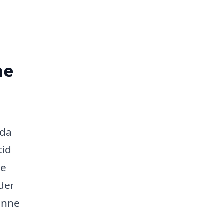
me
 da
tid
de
 der
denne