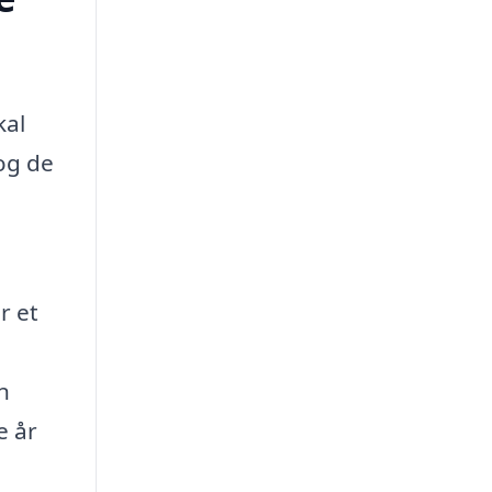
kal
 og de
r et
n
e år