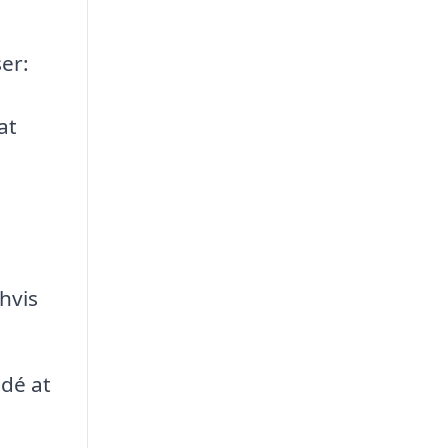
er:
at
hvis
idé at