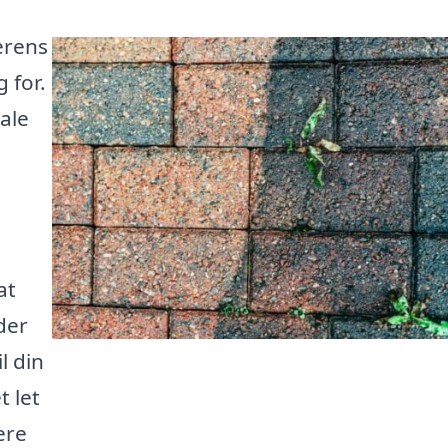
serens
 for.
ale
at
der
l din
t let
ere