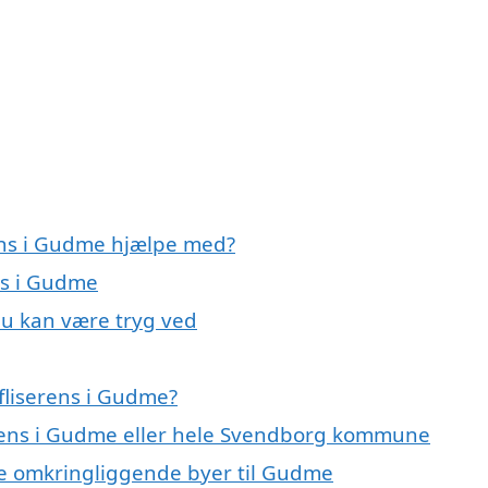
rens i Gudme hjælpe med?
ens i Gudme
du kan være tryg ved
fliserens i Gudme?
serens i Gudme eller hele Svendborg kommune
i de omkringliggende byer til Gudme