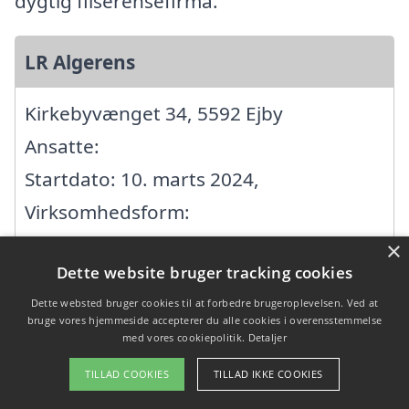
dygtig fliserensefirma.
LR Algerens
Kirkebyvænget 34, 5592 Ejby
Ansatte:
Startdato: 10. marts 2024,
Virksomhedsform:
Enkeltmandsvirksomhed
×
Dette website bruger tracking cookies
CVR: 44688549
Dette websted bruger cookies til at forbedre brugeroplevelsen. Ved at
bruge vores hjemmeside accepterer du alle cookies i overensstemmelse
med vores cookiepolitik.
Detaljer
Søg efter en
TILLAD COOKIES
TILLAD IKKE COOKIES