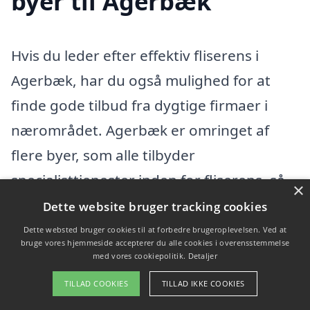
byer til Agerbæk
Hvis du leder efter effektiv fliserens i
Agerbæk, har du også mulighed for at
finde gode tilbud fra dygtige firmaer i
nærområdet. Agerbæk er omringet af
flere byer, som alle tilbyder
specialisttjenester inden for fliserens, så
×
du kan vælge blandt mange kompetente
Dette website bruger tracking cookies
fagfolk. Nogle af de omkringliggende
Dette websted bruger cookies til at forbedre brugeroplevelsen. Ved at
bruge vores hjemmeside accepterer du alle cookies i overensstemmelse
byer, hvor du kan finde hjælp, inkluderer
med vores cookiepolitik.
Detaljer
Varde
,
Oksbøl
,
Ansager
,
Nørre Nebel
,
TILLAD COOKIES
TILLAD IKKE COOKIES
Grindsted
og
Billund
.