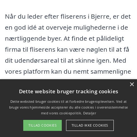
Når du leder efter fliserens i Bjerre, er det
en god idé at overveje mulighederne i de
nærtliggende byer. At finde et pålideligt
firma til fliserens kan være nøglen til at få
dit udendørsareal til at skinne igen. Med
vores platform kan du nemt sammenligne
forskellige fagfolk, der tilbyder fliserens,
×
Dette website bruger tracking cookies
uanset om du bor i Bjerre eller en af de
Dette websted bruger cookies til at forbedre brugeroplevelsen. Ved at
krydsende byer, såsom
Hedensted
,
bruge vores hjemmeside accepterer du alle cookies i overensstemmelse
med vores cookiepolitik.
Detaljer
Hornsyld
,
Gedved
,
Nørre Snede
,
Tørring
,
Søvind
eller
Vejle
.
TILLAD COOKIES
TILLAD IKKE COOKIES