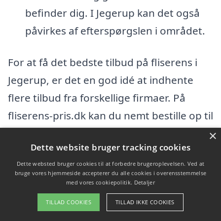
befinder dig. I Jegerup kan det også
påvirkes af efterspørgslen i området.
For at få det bedste tilbud på fliserens i
Jegerup, er det en god idé at indhente
flere tilbud fra forskellige firmaer. På
fliserens-pris.dk kan du nemt bestille op til
tre gratis og uforpligtende tilbud fra
×
Dette website bruger tracking cookies
lokale fagfolk. Dette giver dig mulighed
Dette websted bruger cookies til at forbedre brugeroplevelsen. Ved at
for at sammenligne priser og services, så
bruge vores hjemmeside accepterer du alle cookies i overensstemmelse
med vores cookiepolitik.
Detaljer
du kan vælge det tilbud, der passer bedst
til dine behov og budget.
TILLAD COOKIES
TILLAD IKKE COOKIES