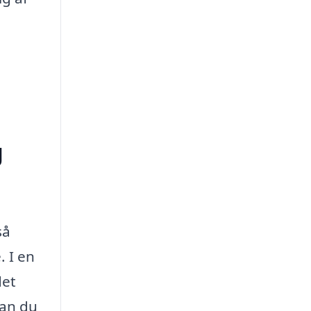
g
så
. I en
det
kan du