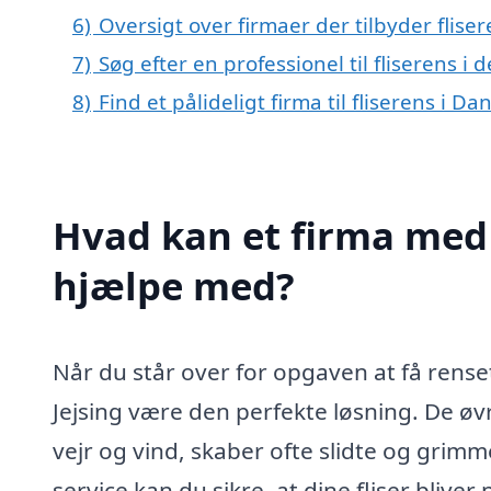
6)
Oversigt over firmaer der tilbyder flise
7)
Søg efter en professionel til fliserens i
8)
Find et pålideligt firma til fliserens i D
Hvad kan et firma med sp
hjælpe med?
Når du står over for opgaven at få renset 
Jejsing være den perfekte løsning. De øvr
vejr og vind, skaber ofte slidte og grimm
service kan du sikre, at dine fliser bliver