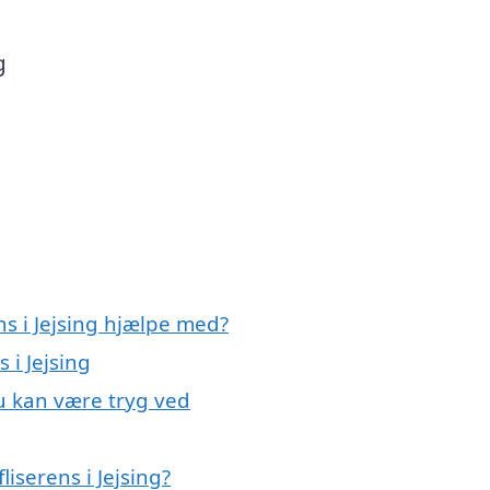
g
ns i Jejsing hjælpe med?
 i Jejsing
du kan være tryg ved
iserens i Jejsing?