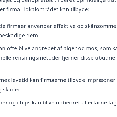
 et firma i lokalområdet kan tilbyde:
ede firmaer anvender effektive og skånsomme
t beskadige dem.
kan ofte blive angrebet af alger og mos, som k
onelle rensningsmetoder fjerner disse ubudne
ernes levetid kan firmaerne tilbyde imprægner
 skader.
r og chips kan blive udbedret af erfarne fag