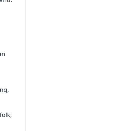
an
ing,
folk,