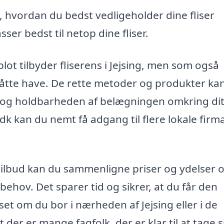
 hvordan du bedst vedligeholder dine fliser
er bedst til netop dine fliser.
 blot tilbyder fliserens i Jejsing, men som også
 måtte have. De rette metoder og produkter ka
t og holdbarheden af belægningen omkring di
k kan du nemt få adgang til flere lokale firma
e tilbud kan du sammenligne priser og ydelser 
 behov. Det sparer tid og sikrer, at du får den
nset om du bor i nærheden af Jejsing eller i de
der er mange fagfolk, der er klar til at tage s