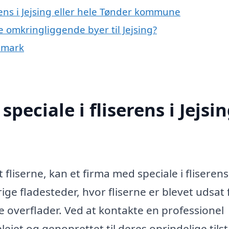
rens i Jejsing eller hele Tønder kommune
 de omkringliggende byer til Jejsing?
anmark
eciale i fliserens i Jejsi
fliserne, kan et firma med speciale i fliserens 
ige fladesteder, hvor fliserne er blevet udsat 
e overflader. Ved at kontakte en professionel
 plejet og genoprettet til deres oprindelige tils