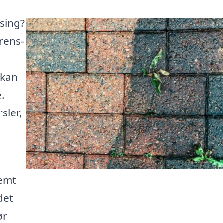
jsing?
erens-
 kan
e.
sler,
nemt
det
ør