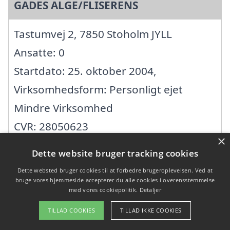
GADES ALGE/FLISERENS
Tastumvej 2, 7850 Stoholm JYLL
Ansatte: 0
Startdato: 25. oktober 2004,
Virksomhedsform: Personligt ejet
Mindre Virksomhed
CVR: 28050623
×
Dette website bruger tracking cookies
Dette websted bruger cookies til at forbedre brugeroplevelsen. Ved at
Søg efter en
bruge vores hjemmeside accepterer du alle cookies i overensstemmelse
med vores cookiepolitik.
Detaljer
professionel til fliserens
TILLAD COOKIES
TILLAD IKKE COOKIES