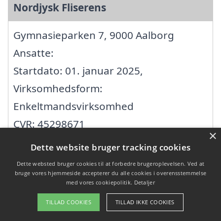
Nordjysk Fliserens
Gymnasieparken 7, 9000 Aalborg
Ansatte:
Startdato: 01. januar 2025,
Virksomhedsform:
Enkeltmandsvirksomhed
CVR: 45298671
×
Dette website bruger tracking cookies
Nordjysk Fliserens
Dette websted bruger cookies til at forbedre brugeroplevelsen. Ved at
bruge vores hjemmeside accepterer du alle cookies i overensstemmelse
med vores cookiepolitik.
Detaljer
Poul Larsens Vej 84, 9000 Aalborg
TILLAD COOKIES
TILLAD IKKE COOKIES
Ansatte: