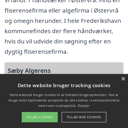
fliserensefirma eller algefirma i Østervrå
og omegn herunder. I hele Frederikshavn
kommunefindes der flere håndværker,
hvis du vil udvide din søgning efter en
dygtig fliserensefirma.
Sæby Algerens
×
Dette website bruger tracking cookies
Sæbygårdvej 62, 9300 Sæby
Dette websted bruger cookies til at forbedre brugeroplevelsen. Ved at
Ansatte:
bruge vores hjemmeside accepterer du alle cookies i overensstemmelse
Startdato: 21. marts 2022,
med vores cookiepolitik.
Detaljer
Virksomhedsform:
TILLAD COOKIES
TILLAD IKKE COOKIES
Enkeltmandsvirksomhed