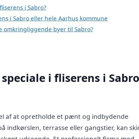
liserens i Sabro?
erens i Sabro eller hele Aarhus kommune
 de omkringliggende byer til Sabro?
peciale i fliserens i Sabr
del af at opretholde et pænt og indbydende
 indkørslen, terrasse eller gangstier, kan ski
 uskønt udseende. Et professionelt firma med