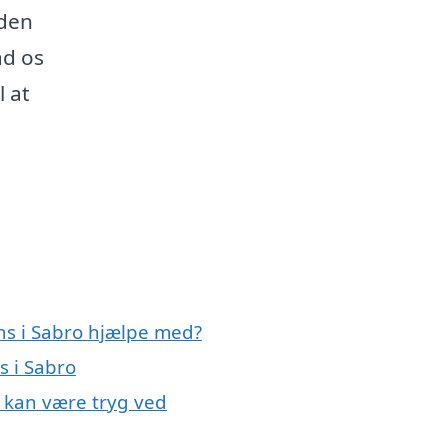
 den
ad os
l at
ens i Sabro hjælpe med?
s i Sabro
u kan være tryg ved