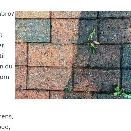
Sabro?
t
er
il
an du
 som
rens,
bud,