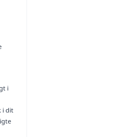
e
t i
i dit
igte