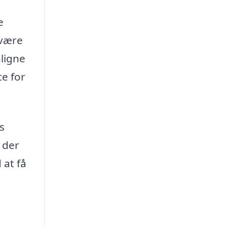
e
 være
nligne
ce for
s
 der
 at få