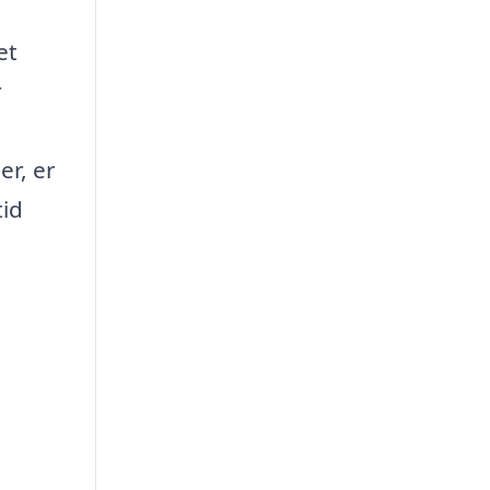
et
r
er, er
tid