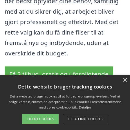
der bedst opfylder dine behov, samtidig
med at du sikrer dig, at arbejdet bliver
gjort professionelt og effektivt. Med det
rette valg kan du få dine fliser til at
fremstå nye og indbydende, uden at
overskride dit budget.
Få 3 tilbud, gratis og uforpligtende
×
Dette website bruger tracking cookies
Dette websted bruger cookies til at forbedre brugeroplevelsen. Ved at
bruge vores hjemmeside accepterer du alle cookies i overensstemmelse
Oversigt over firmaer
med vores cookiepolitik.
Detaljer
der tilbyder fliserens i
TILLAD COOKIES
TILLAD IKKE COOKIES