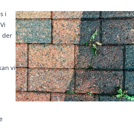
s i
Vi
, der
kan vi
e