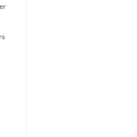
er
rs