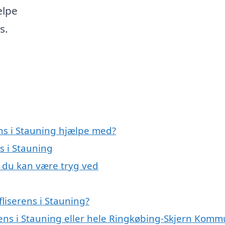
ælpe
s.
ens i Stauning hjælpe med?
ns i Stauning
, du kan være tryg ved
liserens i Stauning?
erens i Stauning eller hele Ringkøbing-Skjern Kom