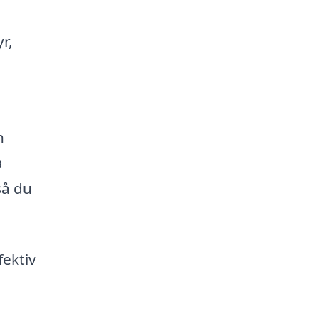
r,
n
a
så du
fektiv