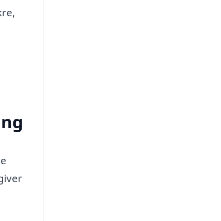
kre,
ing
re
giver