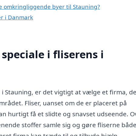
 de omkringliggende byer til Stauning?
ner i Danmark
peciale i fliserens i
i Stauning, er det vigtigt at vælge et firma, d
mrådet. Fliser, uanset om de er placeret på
an hurtigt få et slidte og snavset udseende. O
enende stoffer samle sig og gøre fliserne båd
eret firma kan træde til og tilbyde hjælp.