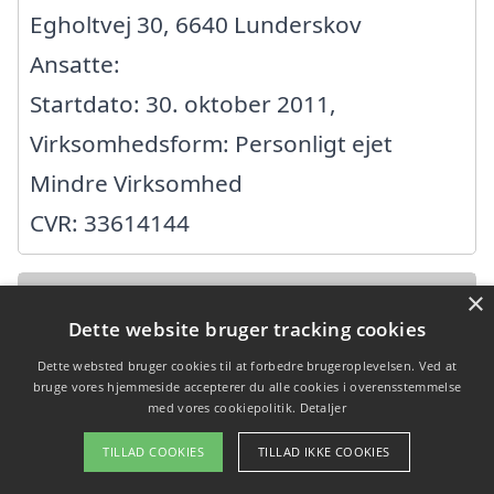
Egholtvej 30, 6640 Lunderskov
Ansatte:
Startdato: 30. oktober 2011,
Virksomhedsform: Personligt ejet
Mindre Virksomhed
CVR: 33614144
×
Lunds Fliserens
Dette website bruger tracking cookies
Kalkvænget 19, 6640 Lunderskov
Dette websted bruger cookies til at forbedre brugeroplevelsen. Ved at
bruge vores hjemmeside accepterer du alle cookies i overensstemmelse
Ansatte:
med vores cookiepolitik.
Detaljer
Startdato: 27. oktober 2023,
TILLAD COOKIES
TILLAD IKKE COOKIES
Virksomhedsform: