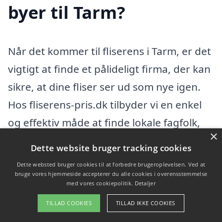
byer til Tarm?
Når det kommer til fliserens i Tarm, er det
vigtigt at finde et pålideligt firma, der kan
sikre, at dine fliser ser ud som nye igen.
Hos fliserens-pris.dk tilbyder vi en enkel
og effektiv måde at finde lokale fagfolk,
×
der specialiserer sig i fliserens. Vi giver dig
Dette website bruger tracking cookies
mulighed for at indhente tre gratis og
Dette websted bruger cookies til at forbedre brugeroplevelsen. Ved at
uforpligtende tilbud fra eksperter i dit
bruge vores hjemmeside accepterer du alle cookies i overensstemmelse
med vores cookiepolitik.
Detaljer
område, så du kan træffe en
TILLAD COOKIES
TILLAD IKKE COOKIES
velinformeret beslutning.