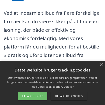
Ved at indsamle tilbud fra flere forskellige
firmaer kan du være sikker på at finde en
løsning, der både er effektiv og
økonomisk fordelagtig. Med vores
platform får du muligheden for at bestille
3 gratis og uforpligtende tilbud fra
kvalificerede fagfolk inden for fliserens.
×
Dette website bruger tracking cookies
Det gør beslutningen lettere, så du kan få
Dette websted bruger cookies til at forbedre brugeroplevelsen. Ved at
renere fliser uden unødige omkostninger.
bruge vores hjemmeside accepterer du alle cookies i overensstemmelse
med vores cookiepolitik.
Detaljer
Få 3 tilbud, gratis og uforpligtende
TILLAD COOKIES
TILLAD IKKE COOKIES