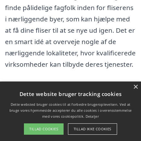
finde pålidelige fagfolk inden for fliserens
i nærliggende byer, som kan hjælpe med
at få dine fliser til at se nye ud igen. Det er
en smart idé at overveje nogle af de
nærliggende lokaliteter, hvor kvalificerede
virksomheder kan tilbyde deres tjenester.
Her er nogle byer i nærheden af
×
Dette website bruger tracking cookies
Aakirkeby, hvor du kan finde hjælp til
Dette websted bruger cookies til at forbedre brugeroplevelsen. Ved at
fliserens:
bruge vores hjemmeside accepterer du alle cookies i overensstemmelse
med vores cookiepolitik.
Detaljer
Rø
TILLAD COOKIES
TILLAD IKKE COOKIES