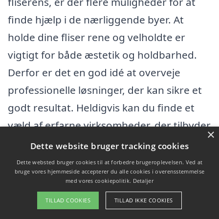
fliserens, er der flere muligheder for at
finde hjælp i de nærliggende byer. At
holde dine fliser rene og velholdte er
vigtigt for både æstetik og holdbarhed.
Derfor er det en god idé at overveje
professionelle løsninger, der kan sikre et
godt resultat. Heldigvis kan du finde et
væld af erfarne virksomheder, der tilbyder
×
fliserens i lokalområdet.
Dette website bruger tracking cookies
Dette websted bruger cookies til at forbedre brugeroplevelsen. Ved at
Her er nogle byer i nærheden af
bruge vores hjemmeside accepterer du alle cookies i overensstemmelse
med vores cookiepolitik.
Detaljer
Branderslev, hvor du også kan finde
TILLAD COOKIES
TILLAD IKKE COOKIES
kvalificerede firmaer til fliserens: