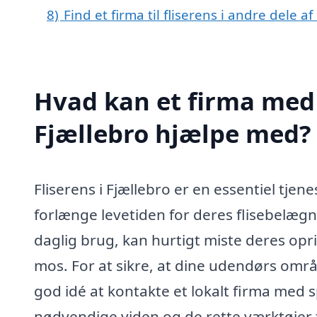
8)
Find et firma til fliserens i andre dele 
Hvad kan et firma med s
Fjællebro hjælpe med?
Fliserens i Fjællebro er en essentiel tjen
forlænge levetiden for deres flisebelægn
daglig brug, kan hurtigt miste deres opr
mos. For at sikre, at dine udendørs områ
god idé at kontakte et lokalt firma med sp
nødvendige viden og de rette værktøjer ti