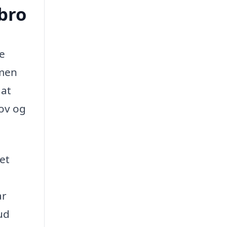
ebro
te
 men
 at
hov og
det
ar
ud