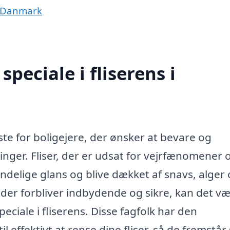
af Danmark
peciale i fliserens i
este for boligejere, der ønsker at bevare og
inger. Fliser, der er udsat for vejrfænomener 
indelige glans og blive dækket af snavs, alger
der forbliver indbydende og sikre, kan det v
eciale i fliserens. Disse fagfolk har den
l effektivt at rense dine fliser, så de fremstå