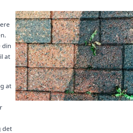
jere
en.
 din
l at
ig at
r
 det