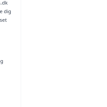
s.dk
e dig
set
og