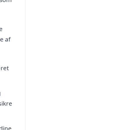
e
e af
eret
g
sikre
dine