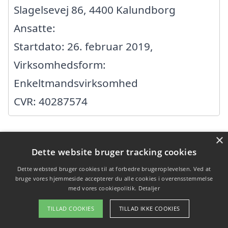
Slagelsevej 86, 4400 Kalundborg
Ansatte:
Startdato: 26. februar 2019,
Virksomhedsform:
Enkeltmandsvirksomhed
CVR: 40287574
×
Dette website bruger tracking cookies
Søg efter en
Dette websted bruger cookies til at forbedre brugeroplevelsen. Ved at
professionel til fliserens
bruge vores hjemmeside accepterer du alle cookies i overensstemmelse
med vores cookiepolitik.
Detaljer
i de omkringliggende
TILLAD COOKIES
TILLAD IKKE COOKIES