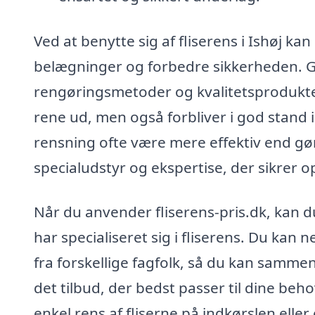
Ved at benytte sig af fliserens i Ishøj k
belægninger og forbedre sikkerheden. G
rengøringsmetoder og kvalitetsprodukter k
rene ud, men også forbliver i god stand 
rensning ofte være mere effektiv end gør
specialudstyr og ekspertise, der sikrer o
Når du anvender fliserens-pris.dk, kan du
har specialiseret sig i fliserens. Du kan n
fra forskellige fagfolk, så du kan sammenl
det tilbud, der bedst passer til dine be
enkel rens af fliserne på indkørslen elle