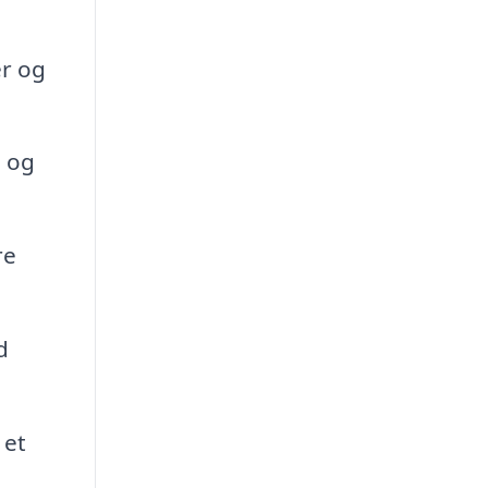
er og
e og
re
d
 et