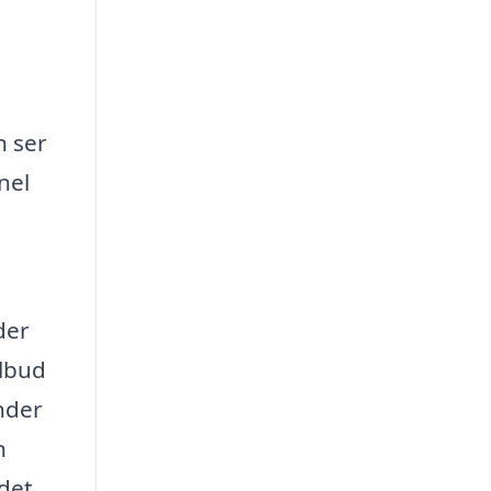
n ser
nel
der
ilbud
inder
n
 det