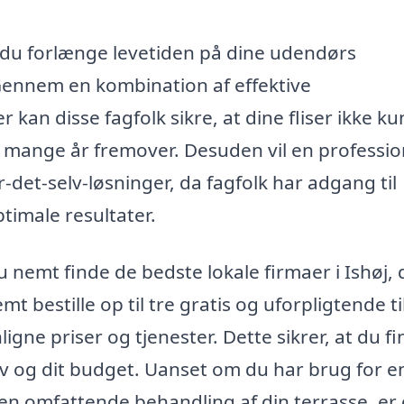
an du forlænge levetiden på dine udendørs
ennem en kombination af effektive
an disse fagfolk sikre, at dine fliser ikke ku
i mange år fremover. Desuden vil en professio
-det-selv-løsninger, da fagfolk har adgang til
ptimale resultater.
 nemt finde de bedste lokale firmaer i Ishøj, 
emt bestille op til tre gratis og uforpligtende t
igne priser og tjenester. Dette sikrer, at du f
hov og dit budget. Uanset om du har brug for e
r en omfattende behandling af din terrasse, er