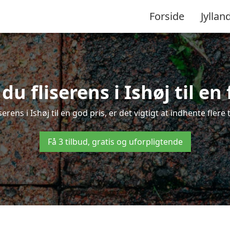
Forside
Jyllan
u fliserens i Ishøj til en
serens i Ishøj til en god pris, er det vigtigt at indhente fler
Få 3 tilbud, gratis og uforpligtende