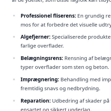
Professionel fliserens:
En grundig rens
mos for at forbedre det visuelle udtr
Algefjerner:
Specialiserede produkter 
farlige overflader.
Belægningsrens:
Rensning af belægni
typer overflader som sten og beton.
Imprægnering:
Behandling med impr
fremtidig snavs og nedbrydning.
Reparation:
Udbedring af skader på f
ensartet og sikkert underlag.