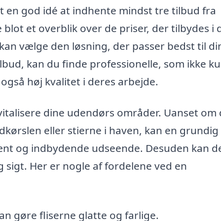
et en god idé at indhente mindst tre tilbud fra
blot et overblik over de priser, der tilbydes i d
kan vælge den løsning, der passer bedst til di
bud, kan du finde professionelle, som ikke k
gså høj kvalitet i deres arbejde.
evitalisere dine udendørs områder. Uanset om
ndkørslen eller stierne i haven, kan en grundig
pænt og indbydende udseende. Desuden kan d
sigt. Her er nogle af fordelene ved en
an gøre fliserne glatte og farlige.