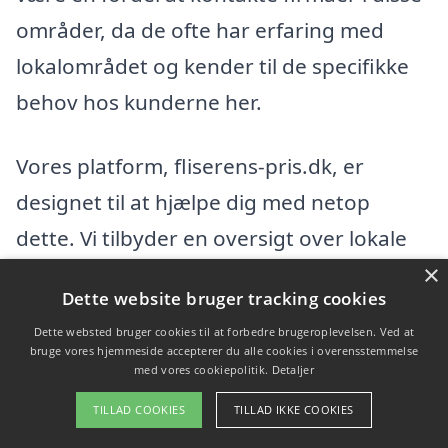
områder, da de ofte har erfaring med
lokalområdet og kender til de specifikke
behov hos kunderne her.
Vores platform, fliserens-pris.dk, er
designet til at hjælpe dig med netop
dette. Vi tilbyder en oversigt over lokale
×
firmaer, der er specialiseret i fliserens.
Dette website bruger tracking cookies
Tjenesten gør det muligt for dig at:
Dette websted bruger cookies til at forbedre brugeroplevelsen. Ved at
bruge vores hjemmeside accepterer du alle cookies i overensstemmelse
Se anmeldelser og vurderinger af
med vores cookiepolitik.
Detaljer
forskellige flisespecialister
TILLAD COOKIES
TILLAD IKKE COOKIES