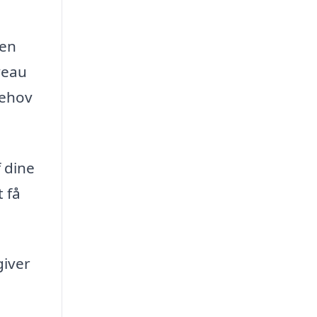
den
veau
behov
 dine
 få
giver