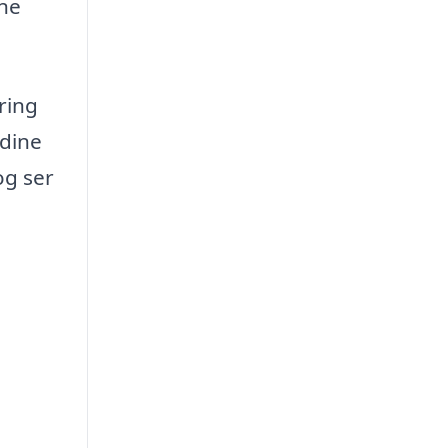
gne
ring
 dine
og ser