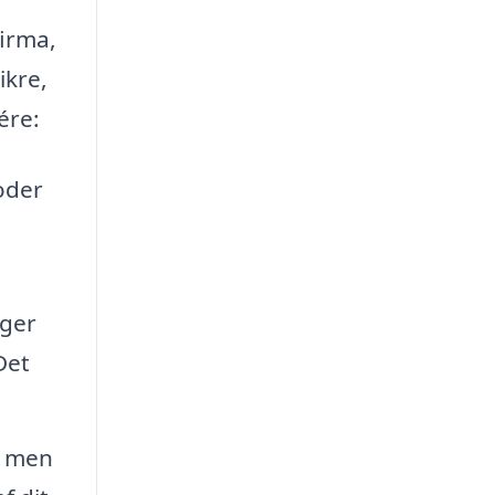
firma,
ikre,
ére:
oder
lger
Det
, men