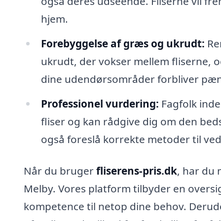
også deres udseende. Fliserne vil fr
hjem.
Forebyggelse af græs og ukrudt:
Ren
ukrudt, der vokser mellem fliserne, og
dine udendørsområder forbliver pæn
Professionel vurdering:
Fagfolk inden
fliser og kan rådgive dig om den bed
også foreslå korrekte metoder til ved
Når du bruger
fliserens-pris.dk
, har du 
Melby. Vores platform tilbyder en oversig
kompetence til netop dine behov. Derudove