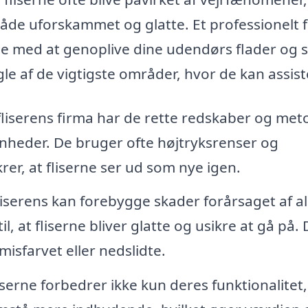
åde uforskammet og glatte. Et professionelt 
ælpe med at genoplive dine udendørs flader og s
gle af de vigtigste områder, hvor de kan assist
fliserens firma har de rette redskaber og met
renheder. De bruger ofte højtryksrenser og
rer, at fliserne ser ud som nye igen.
serens kan forebygge skader forårsaget af a
l, at fliserne bliver glatte og usikre at gå på. 
misfarvet eller nedslidte.
iserne forbedrer ikke kun deres funktionalitet