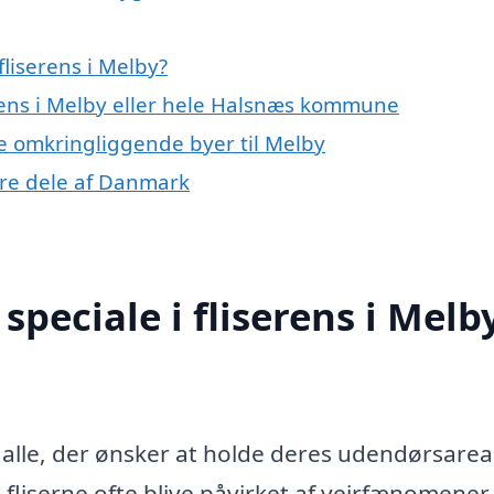
liserens i Melby?
erens i Melby eller hele Halsnæs kommune
 de omkringliggende byer til Melby
andre dele af Danmark
peciale i fliserens i Melb
or alle, der ønsker at holde deres udendørsarea
liserne ofte blive påvirket af vejrfænomener,