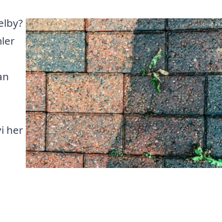
elby?
mler
an
vi her