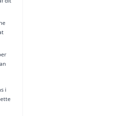
f dit
rne
at
per
kan
s i
rette