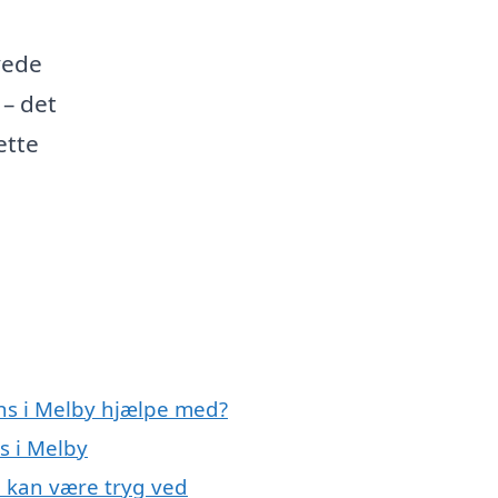
yede
 – det
ette
ens i Melby hjælpe med?
ns i Melby
u kan være tryg ved