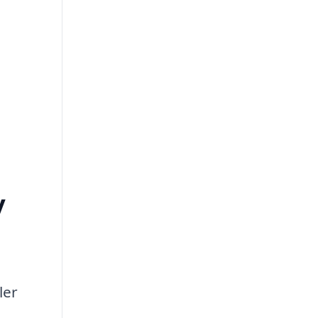
y
ler