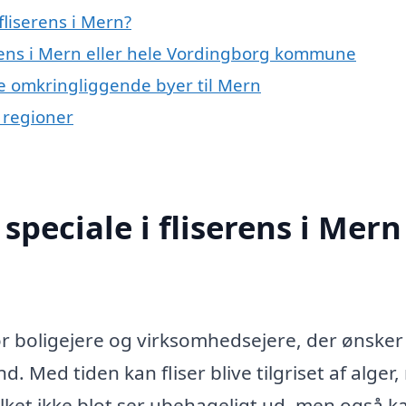
liserens i Mern?
erens i Mern eller hele Vordingborg kommune
 de omkringliggende byer til Mern
e regioner
peciale i fliserens i Mern
for boligejere og virksomhedsejere, der ønsker
. Med tiden kan fliser blive tilgriset af alger,
lket ikke blot ser ubehageligt ud, men også k