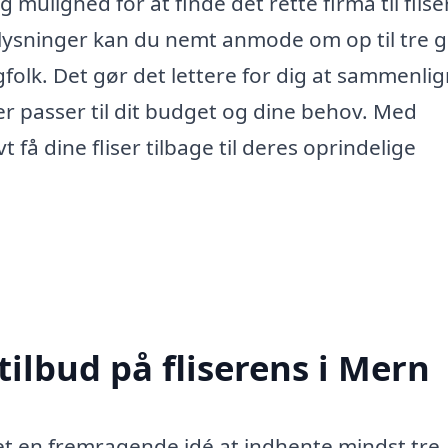
g mulighed for at finde det rette firma til flise
ysninger kan du nemt anmode om op til tre g
agfolk. Det gør det lettere for dig at sammenli
der passer til dit budget og dine behov. Med
t få dine fliser tilbage til deres oprindelige
tilbud på fliserens i Mern
det en fremragende idé at indhente mindst tre