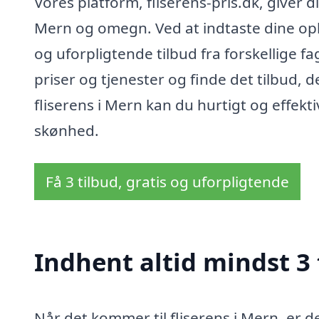
Vores platform, fliserens-pris.dk, giver di
Mern og omegn. Ved at indtaste dine opl
og uforpligtende tilbud fra forskellige f
priser og tjenester og finde det tilbud, 
fliserens i Mern kan du hurtigt og effektiv
skønhed.
Få 3 tilbud, gratis og uforpligtende
Indhent altid mindst 3 
Når det kommer til fliserens i Mern, er 