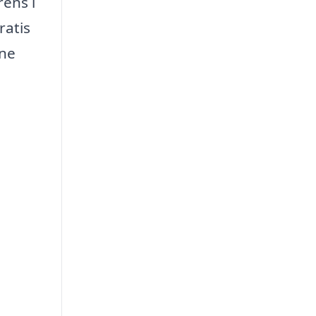
rens i
ratis
gne