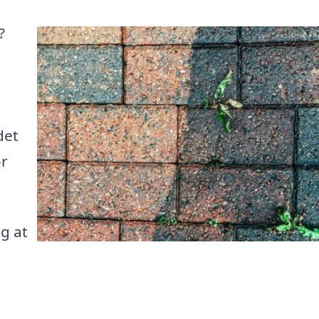
?
det
or
ig at