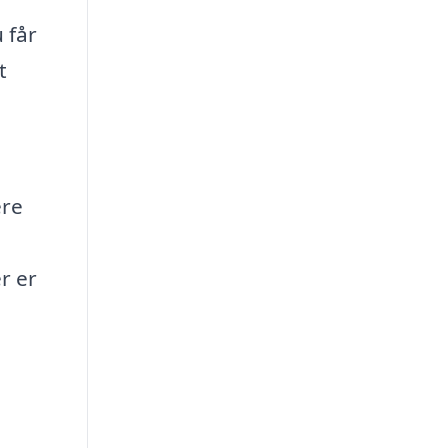
 får
t
ere
r er