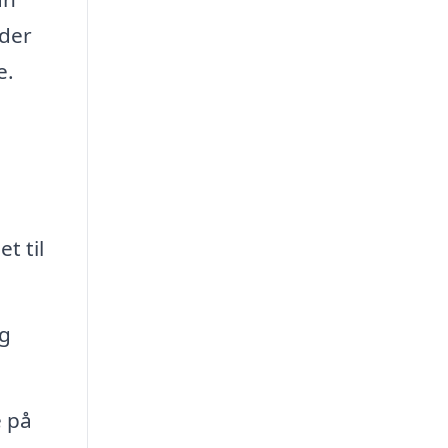
yder
e.
t til
og
 på