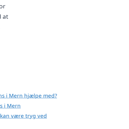
or
 at
t
ens i Mern hjælpe med?
ns i Mern
u kan være tryg ved