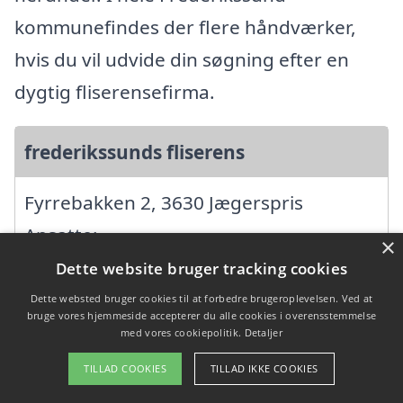
kommunefindes der flere håndværker,
hvis du vil udvide din søgning efter en
dygtig fliserensefirma.
frederikssunds fliserens
Fyrrebakken 2, 3630 Jægerspris
Ansatte:
×
Startdato: 18. marts 2024,
Dette website bruger tracking cookies
Virksomhedsform:
Dette websted bruger cookies til at forbedre brugeroplevelsen. Ved at
bruge vores hjemmeside accepterer du alle cookies i overensstemmelse
Enkeltmandsvirksomhed
med vores cookiepolitik.
Detaljer
CVR: 44706164
TILLAD COOKIES
TILLAD IKKE COOKIES