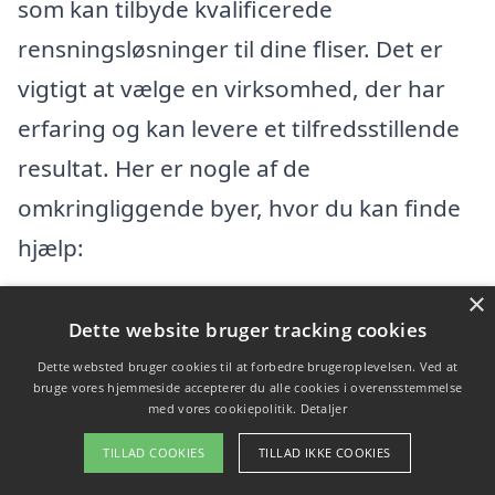
som kan tilbyde kvalificerede
rensningsløsninger til dine fliser. Det er
vigtigt at vælge en virksomhed, der har
erfaring og kan levere et tilfredsstillende
resultat. Her er nogle af de
omkringliggende byer, hvor du kan finde
hjælp:
×
Helsinge
Dette website bruger tracking cookies
Fredensborg
Dette websted bruger cookies til at forbedre brugeroplevelsen. Ved at
bruge vores hjemmeside accepterer du alle cookies i overensstemmelse
med vores cookiepolitik.
Detaljer
Humlebæk
TILLAD COOKIES
TILLAD IKKE COOKIES
Nivå