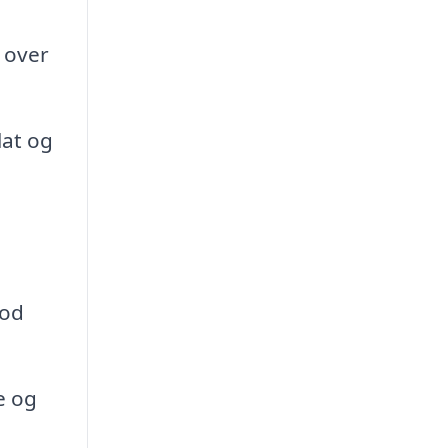
e over
lat og
e
mod
e og