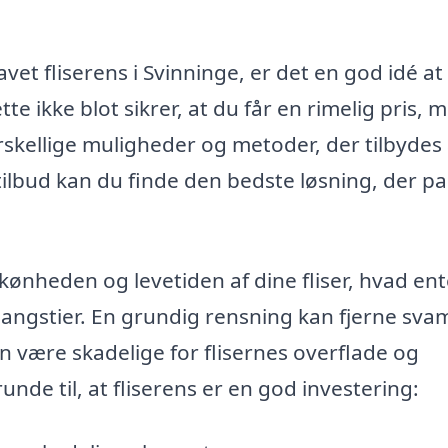
vet fliserens i Svinninge, er det en god idé at
te ikke blot sikrer, at du får en rimelig pris, 
rskellige muligheder og metoder, der tilbydes 
tilbud kan du finde den bedste løsning, der p
 skønheden og levetiden af dine fliser, hvad en
r gangstier. En grundig rensning kan fjerne sva
 være skadelige for flisernes overflade og
nde til, at fliserens er en god investering: