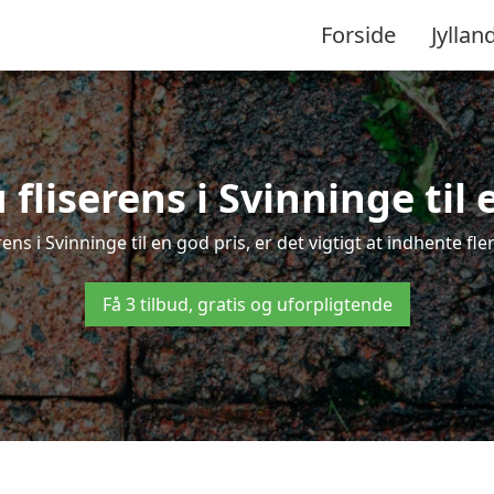
Forside
Jyllan
fliserens i Svinninge til 
rens i Svinninge til en god pris, er det vigtigt at indhente fl
Få 3 tilbud, gratis og uforpligtende