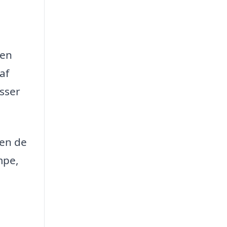
men
af
asser
ten de
mpe,