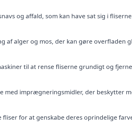
 snavs og affald, som kan have sat sig i flisern
g af alger og mos, der kan gøre overfladen g
skiner til at rense fliserne grundigt og fjern
rne med imprægneringsmidler, der beskytter 
 fliser for at genskabe deres oprindelige farv