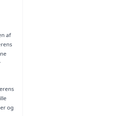
en af
erens
rne
r
serens
lle
ser og