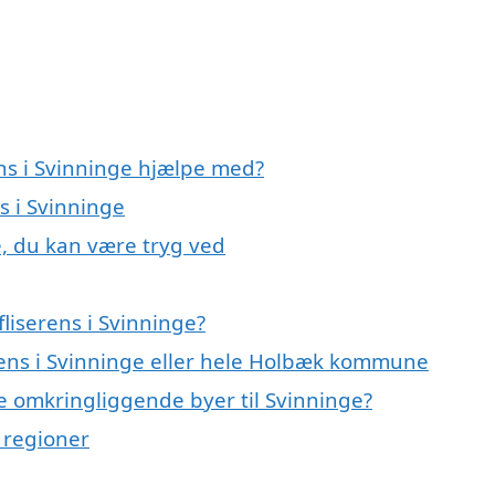
ens i Svinninge hjælpe med?
s i Svinninge
e, du kan være tryg ved
liserens i Svinninge?
erens i Svinninge eller hele Holbæk kommune
 de omkringliggende byer til Svinninge?
e regioner