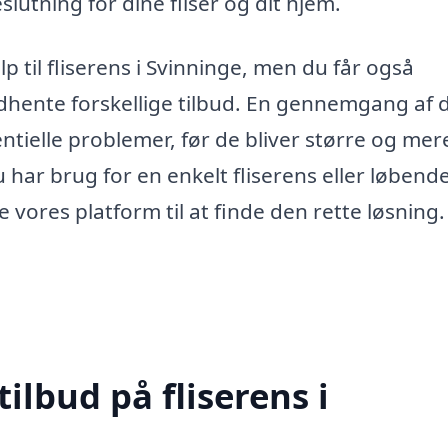
lutning for dine fliser og dit hjem.
p til fliserens i Svinninge, men du får også
dhente forskellige tilbud. En gennemgang af 
entielle problemer, før de bliver større og mer
har brug for en enkelt fliserens eller løbend
vores platform til at finde den rette løsning.
ilbud på fliserens i