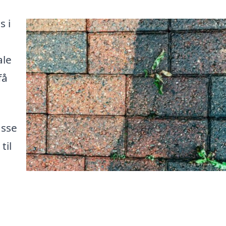
s i
ale
få
asse
til