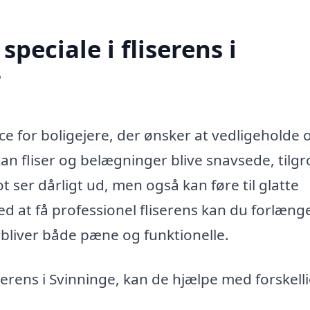
peciale i fliserens i
?
ice for boligejere, der ønsker at vedligeholde 
n fliser og belægninger blive snavsede, tilgr
ot ser dårligt ud, men også kan føre til glatte
ed at få professionel fliserens kan du forlæng
orbliver både pæne og funktionelle.
serens i Svinninge, kan de hjælpe med forskell