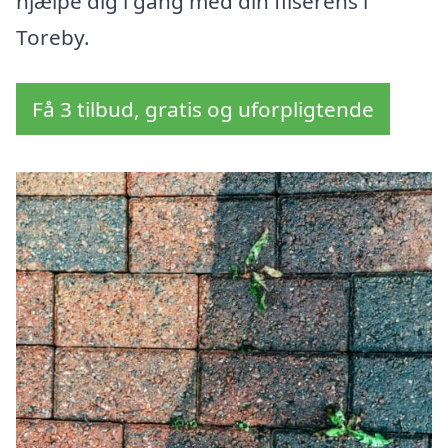
hjælpe dig i gang med din fliserens i
Toreby.
Få 3 tilbud, gratis og uforpligtende