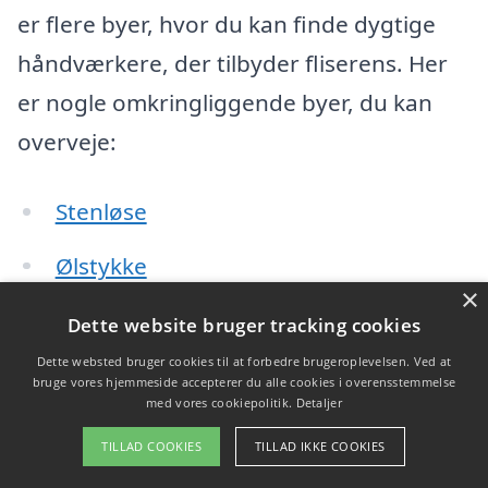
er flere byer, hvor du kan finde dygtige
håndværkere, der tilbyder fliserens. Her
er nogle omkringliggende byer, du kan
overveje:
Stenløse
Ølstykke
×
Ballerup
Dette website bruger tracking cookies
Dette websted bruger cookies til at forbedre brugeroplevelsen. Ved at
Hanebjerg
bruge vores hjemmeside accepterer du alle cookies i overensstemmelse
med vores cookiepolitik.
Detaljer
Tureby
TILLAD COOKIES
TILLAD IKKE COOKIES
Kildedal