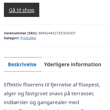
oprindelige
aktuelle
pris
pris
Gå til shop
var:
er:
kr. 398,00.
kr. 199,00.
Varenummer (SKU):
8694244527331635431
Kategori:
Produkter
Beskrivelse
Yderligere information
Effektiv fliserens til fjernelse af flisepest,
alger og fastgroet snavs på terrasser,
indkørsler og gangarealer med