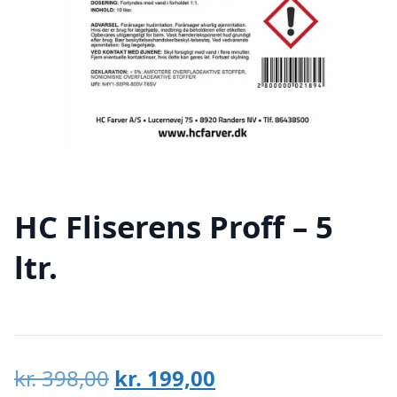
HC Fliserens Proff – 5
ltr.
Den
Den
kr.
398,00
kr.
199,00