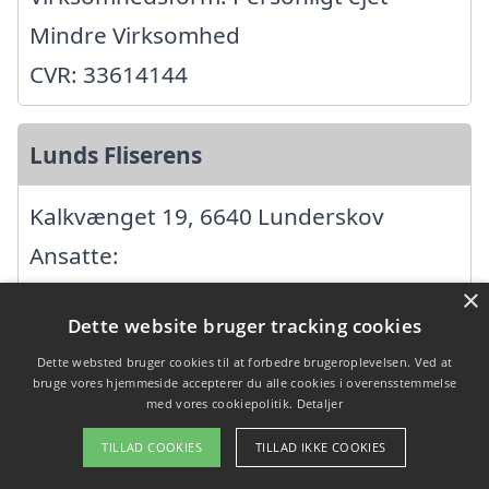
Mindre Virksomhed
CVR: 33614144
Lunds Fliserens
Kalkvænget 19, 6640 Lunderskov
Ansatte:
Startdato: 27. oktober 2023,
×
Dette website bruger tracking cookies
Virksomhedsform:
Dette websted bruger cookies til at forbedre brugeroplevelsen. Ved at
Enkeltmandsvirksomhed
bruge vores hjemmeside accepterer du alle cookies i overensstemmelse
med vores cookiepolitik.
Detaljer
CVR: 44392690
TILLAD COOKIES
TILLAD IKKE COOKIES