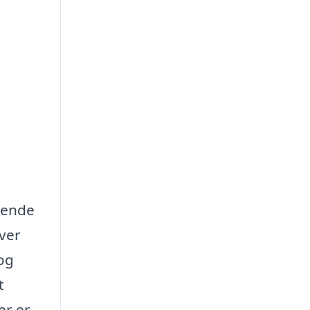
seende
iver
 og
t
er er