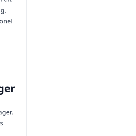
ng,
ionel
ger
ager.
os
t