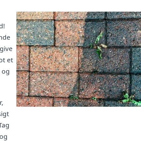
d!
inde
 give
ot et
 og
r,
sigt
Tag
 og