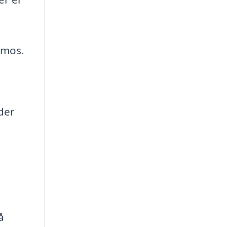
 mos.
der
å