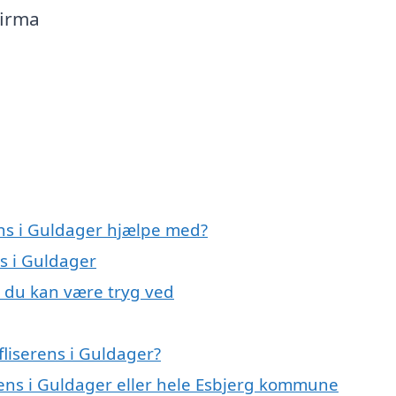
firma
ens i Guldager hjælpe med?
ns i Guldager
r, du kan være tryg ved
liserens i Guldager?
erens i Guldager eller hele Esbjerg kommune