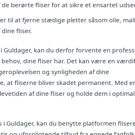
f de berørte fliser for at sikre et ensartet uds
er til at fjerne stædige pletter såsom olie, mal
dine fliser.
 i Guldager, kan du derfor forvente en profess
e behov, dine fliser har. Det kan være en værdi
ugeroplevelsen og synligheden af dine
, at fliserne bliver skadet permanent. Med e
evetiden af dine fliser og holde dem i optimal
ns i Guldager, kan du benytte platformen fliser
is og uforpligtende tilbud fra egnede fagfolk 