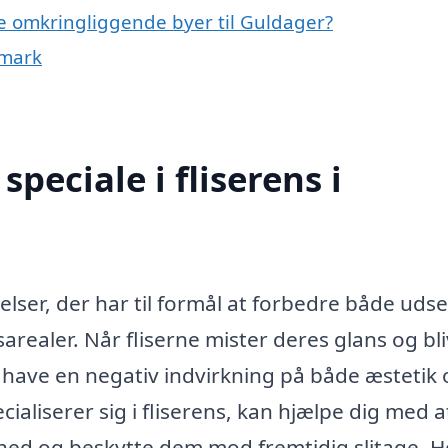
i de omkringliggende byer til Guldager?
nmark
peciale i fliserens i
delser, der har til formål at forbedre både ud
realer. Når fliserne mister deres glans og bl
t have en negativ indvirkning på både æstetik
cialiserer sig i fliserens, kan hjælpe dig med a
nhed og beskytte dem mod fremtidig slitage. H