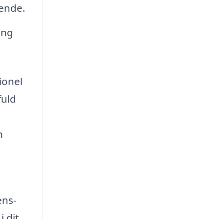
eende.
ing
ionel
fuld
n
ens-
i dit