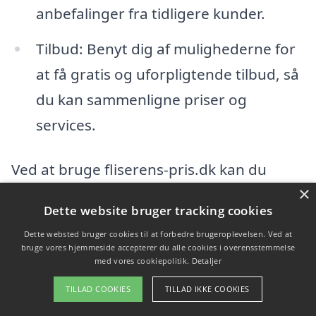
anbefalinger fra tidligere kunder.
Tilbud: Benyt dig af mulighederne for
at få gratis og uforpligtende tilbud, så
du kan sammenligne priser og
services.
Ved at bruge fliserens-pris.dk kan du
×
nemt få adgang til en oversigt over
Dette website bruger tracking cookies
professionelle firmaer i lokalområdet.
Dette websted bruger cookies til at forbedre brugeroplevelsen. Ved at
Platformen gør det muligt for dig at
bruge vores hjemmeside accepterer du alle cookies i overensstemmelse
med vores cookiepolitik.
Detaljer
indhente op til tre gratis tilbud fra
TILLAD COOKIES
TILLAD IKKE COOKIES
kvalificerede fagfolk, så du kan træffe en